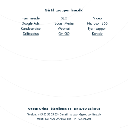
Gå til grouponline.dk
:
Hjemmeside
SEO
Video
Google Ads
Social Media
Microsoft 365
Kundeservice
Webmail
Fjernsupport
Driftsstatus
Om GO
Kontakt
Group Online - Metalbuen 66 - DK-2750 Ballerup
Telefon:
+45 55 55 55 55
E-mail:
support@grouponline.dk
Host: EXTHOS-DANAWEB4
IP: 10.4.98.208